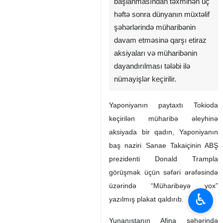
başlanmasından təxminən üç
həftə sonra dünyanın müxtəlif
şəhərlərində müharibənin
davam etməsinə qarşı etiraz
aksiyaları və müharibənin
dayandırılması tələbi ilə
nümayişlər keçirilir.
Yaponiyanın paytaxtı Tokioda
keçirilən müharibə əleyhinə
aksiyada bir qadın, Yaponiyanın
baş naziri Sanae Takaiçinin ABŞ
prezidenti Donald Trampla
görüşmək üçün səfəri ərəfəsində
üzərində “Müharibəyə yox”
♿︎
yazılmış plakat qaldırıb.
Yunanıstanın Afina şəhərində