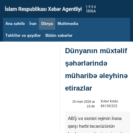
Ana səhifə
İran
Dünya
Multimedia
8 avqust 2026
Təhlillər və qeydlər
Bütün xəbərlər
Dünyanın müxtəlif
şəhərlərində
müharibə əleyhinə
etirazlar
Xəbər kodu:
19 mart 2026 at
86106323
23:46
ABŞ və sionist rejimin İrana
qarşı hərbi təcavüzünün