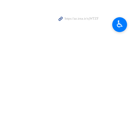
ki, regionda iğtişaşlara, qarışıqlığa, soyqırımına, terrora və
♿︎
 Novruz bayramı, digəri isə Ramazan bayramıdır.
münaqişə və müharibə axtarmırıq. Onlar bizim qardaşlarımızdır. Yaranmış
rasında problem yaratmağa çalışır.
 şəhid etdilər. Heç bir səbəb və məntiq olmadan komandirlərimizi,
sibətlərimizdə yaranmış problemlər və zədələr barədə duamız budur ki,
in iştirakı ilə bir təhlükəsizlik strukturu formalaşdırılsın və bu qurum