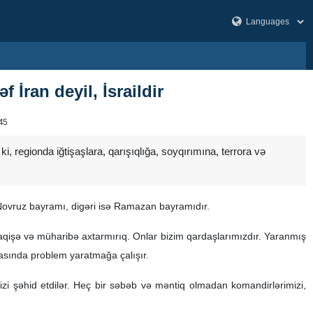
 İran deyil, İsraildir
45