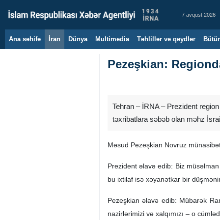
7 avqust 2026
Ana səhifə
İran
Dünya
Multimedia
Təhlillər və qeydlər
Bütün
Pezeşkian: Regionda i