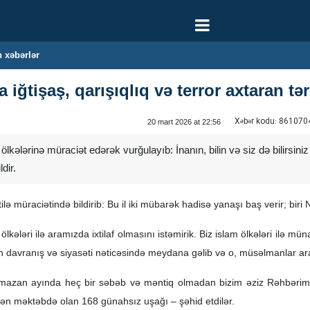
 xəbərlər
ğtişaş, qarışıqlıq və terror axtaran tərəf
Xəbər kodu:
861070
20 mart 2026 at 22:56