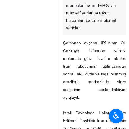
mənbələri İranın Tel-Əvivin
müxtəlif yerlərinə raket
hücumları barədə məlumat
veriblər.
Çərşənbə axşamı İRNA-nın Əl-
Cəzirəyə istinadən verdiyi
məlumata görə, İsrail mənbələri
İran raketlərinin atılmasından
sonra Tel-Əvivdə və işğal olunmuş
ərazilərin mərkəzində siren
səslərinin səsləndirildiyini
açıqlayıb.
♿︎
İsrail Fövqəladə Halların İdarə
Edilməsi Təşkilatı İran raketlərinin
Tel-Əvivin müxtəlif ərazilərinə