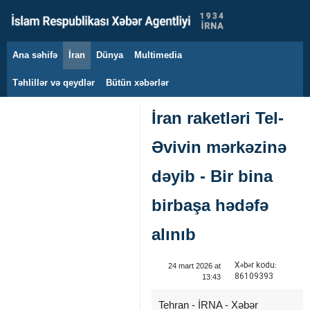
Ana səhifə
İran
Dünya
Multimedia
10 avqust 2026
Təhlillər və qeydlər
Bütün xəbərlər
İran raketləri Tel-
Əvivin mərkəzinə
dəyib - Bir bina
birbaşa hədəfə
alınıb
Xəbər kodu:
24 mart 2026 at
86109393
13:43
Tehran - İRNA - Xəbər