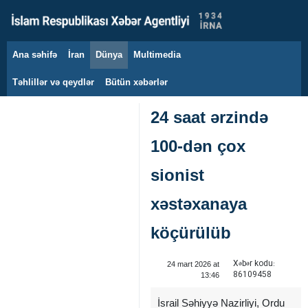
Ana səhifə
İran
Dünya
Multimedia
7 avqust 2026
Təhlillər və qeydlər
Bütün xəbərlər
24 saat ərzində
100-dən çox
sionist
xəstəxanaya
köçürülüb
Xəbər kodu:
24 mart 2026 at
86109458
13:46
İsrail Səhiyyə Nazirliyi, Ordu