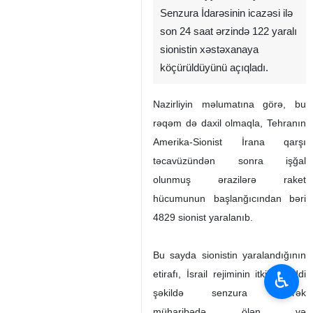
Senzura İdarəsinin icazəsi ilə
son 24 saat ərzində 122 yaralı
sionistin xəstəxanaya
köçürüldüyünü açıqladı.
Nazirliyin məlumatına görə, bu
rəqəm də daxil olmaqla, Tehranın
Amerika-Sionist İrana qarşı
təcavüzündən sonra işğal
olunmuş ərazilərə raket
hücumunun başlanğıcından bəri
4829 sionist yaralanıb.
Bu sayda sionistin yaralandığının
♿︎
etirafı, İsrail rejiminin itkiləri ciddi
şəkildə senzura edərək
müharibədə ölən və