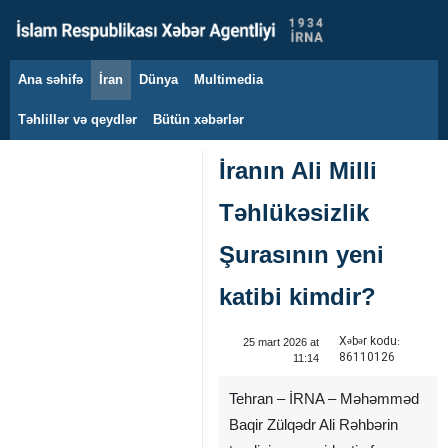
Ana səhifə
İran
Dünya
Multimedia
11 avqust 2026
Təhlillər və qeydlər
Bütün xəbərlər
İranın Ali Milli
Təhlükəsizlik
Şurasının yeni
katibi kimdir?
Xəbər kodu:
25 mart 2026 at
86110126
11:14
Tehran – İRNA – Məhəmməd
Baqir Zülqədr Ali Rəhbərin