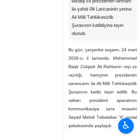
təsdiqi və prezidentin fərmanı
ilə şəhid Əli Laricaninin yerinə
Ali Milli Təhlükəsizlik
Şurasının katibliyinə təyin
olunub.
Bu gün, çərşənbə axşamı, 24 mart
2026-cı il tarixində, Məhəmməd
Baqir Zülqədr Ali Rəhbərin rəyi və
razılığı, həmçinin prezidentin
sərəncamı ilə Ali Milli Təhlükəsizlik
Şurasının katibi təyin edilib. Bu
xəbəri prezident aparatının
kommunikasiya üzrə müavini
Seyed Mehdi Təbatəbai “X” sosial
♿︎
şəbəkəsində paylaşıb.