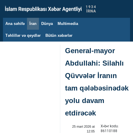
Ana səhifə
İran
Dünya
Multimedia
9 avqust 2026
Təhlillər və qeydlər
Bütün xəbərlər
General-mayor
Abdullahi: Silahlı
Qüvvələr İranın
tam qələbəsinədək
yolu davam
etdirəcək
Xəbər kodu:
25 mart 2026 at
86110188
12:05