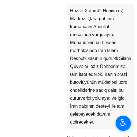
Həzrət Xatəmül-Ənbiya (s)
Mərkəzi Qərargahının
komandanı Abdullahi
mesajında vurğulayıb:
Müharibənin bu həssas
mərhələsində İran İslam
Respublikasının qüdrətli Silahlı
Qüvvələri əziz Rəhbərimizə
tam itaət edərək, İranın ərazi
bütövlüyünün müdafiəsi üzrə
öhdəliklərinə sadiq qalır, bu
qürurverici yolu ayıq və igid
İran xalqının dəstəyi ilə tam
qələbəyədək davam
♿︎
etdirəcəklər.