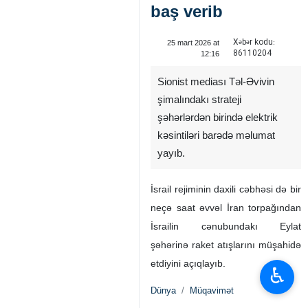
baş verib
Xəbər kodu:
25 mart 2026 at
86110204
12:16
Sionist mediası Təl-Əvivin
şimalındakı strateji
şəhərlərdən birində elektrik
kəsintiləri barədə məlumat
yayıb.
İsrail rejiminin daxili cəbhəsi də bir
neçə saat əvvəl İran torpağından
İsrailin cənubundakı Eylat
şəhərinə raket atışlarını müşahidə
etdiyini açıqlayıb.
♿︎
Dünya
Müqavimət