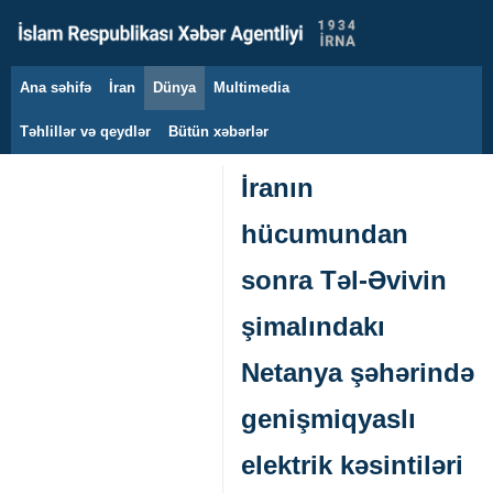
Ana səhifə
İran
Dünya
Multimedia
7 avqust 2026
Təhlillər və qeydlər
Bütün xəbərlər
İranın
hücumundan
sonra Təl-Əvivin
şimalındakı
Netanya şəhərində
genişmiqyaslı
elektrik kəsintiləri