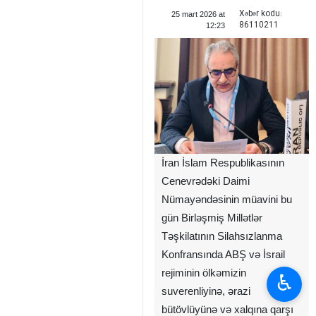
Xəbər kodu:
25 mart 2026 at
86110211
12:23
İran İslam Respublikasının
Cenevrədəki Daimi
Nümayəndəsinin müavini bu
gün Birləşmiş Millətlər
Təşkilatının Silahsızlanma
Konfransında ABŞ və İsrail
rejiminin ölkəmizin
♿︎
suverenliyinə, ərazi
bütövlüyünə və xalqına qarşı