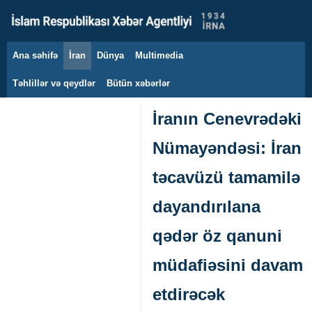
Ana səhifə
İran
Dünya
Multimedia
6 avqust 2026
Təhlillər və qeydlər
Bütün xəbərlər
İranın Cenevrədəki
Nümayəndəsi: İran
təcavüzü tamamilə
dayandırılana
qədər öz qanuni
müdafiəsini davam
etdirəcək