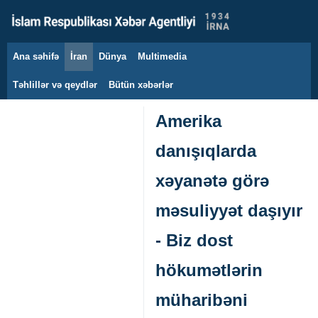
Ana səhifə
İran
Dünya
Multimedia
8 avqust 2026
Təhlillər və qeydlər
Bütün xəbərlər
Amerika
danışıqlarda
xəyanətə görə
məsuliyyət daşıyır
- Biz dost
hökumətlərin
müharibəni