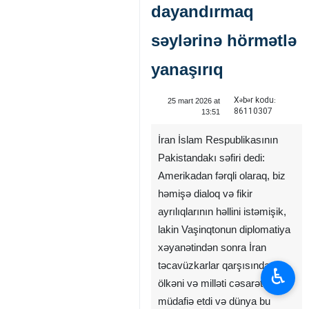
dayandırmaq
səylərinə hörmətlə
yanaşırıq
Xəbər kodu:
25 mart 2026 at
86110307
13:51
İran İslam Respublikasının
Pakistandakı səfiri dedi:
Amerikadan fərqli olaraq, biz
♿︎
həmişə dialoq və fikir
ayrılıqlarının həllini istəmişik,