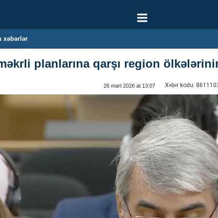
 xəbərlər
 məkrli planlarına qarşı region ölkələrinin
Xəbər kodu:
861110
26 mart 2026 at 13:07