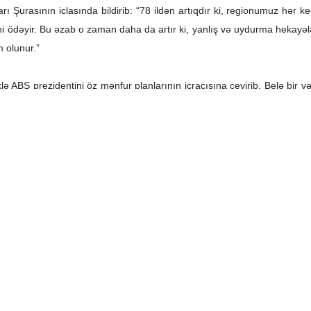
 Şurasının iclasında bildirib: “78 ildən artıqdır ki, regionumuz hər k
i ödəyir. Bu əzab o zaman daha da artır ki, yanlış və uydurma hekayələr r
 olunur.”
liklə ABŞ prezidentini öz mənfur planlarının icraçısına çevirib. Belə bir 
fə almır, hətta yalnız Fələstini zəiflətməyə çalışmır; o, regiondakı n