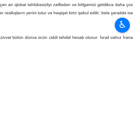
eçən an qlobal təhlükəsizliyi zəiflədən və bölgəmizi getdikcə daha çox
eallıqların yerini tutur və həqiqət kimi qəbul edilir; belə şəraitdə isə
♿︎
vəziyyət bütün dünya üçün ciddi təhdid hesab olunur. İsrail yalnız İrana
izamın əsaslarına hücum edir və dünyanı xaos və qeyri‑sabitliyə doğru