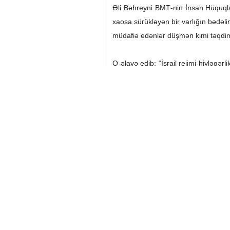
Əli Bəhreyni BMT‑nin İnsan Hüquqları
xaosa sürükləyən bir varlığın bədəlin
müdafiə edənlər düşmən kimi təqdim
O əlavə edib: “İsrail rejimi hiyləgər
hücum etmir və ya təkcə Livanı hədə
aparır.”
İran
Siyasi
0 Persons