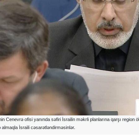
 Cenevrə ofisi yanında səfiri İsrailin məkrli planlarına qarşı region öl
 almaqla İsraili cəsarətləndirməsinlər.