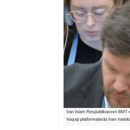
İran İslam Respublikasının BMT‑nin
hüquqi platformalarda İranı hədəfə