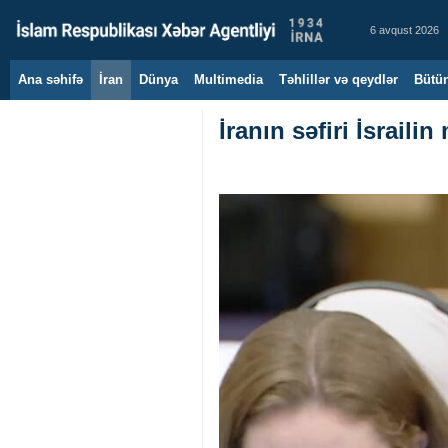
6 avqust 2026
Ana səhifə
İran
Dünya
Multimedia
Təhlillər və qeydlər
Bütün
İranın səfiri İsrailin