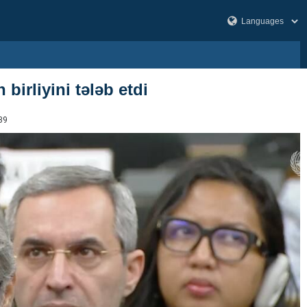
 birliyini tələb etdi
39