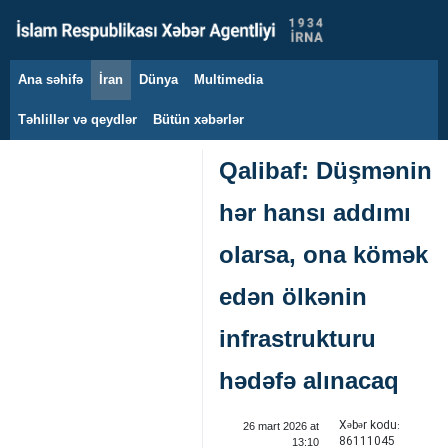
Ana səhifə
İran
Dünya
Multimedia
7 avqust 2026
Təhlillər və qeydlər
Bütün xəbərlər
Qalibaf: Düşmənin
hər hansı addımı
olarsa, ona kömək
edən ölkənin
infrastrukturu
hədəfə alınacaq
Xəbər kodu:
26 mart 2026 at
86111045
13:10