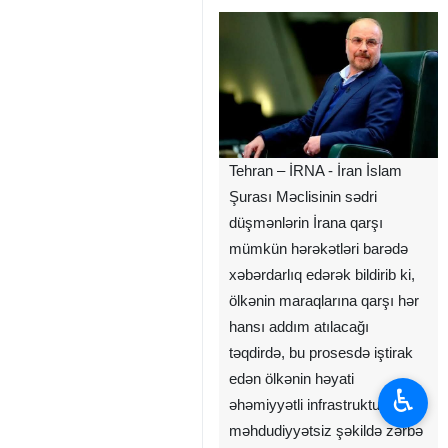
Tehran – İRNA - İran İslam
Şurası Məclisinin sədri
düşmənlərin İrana qarşı
mümkün hərəkətləri barədə
xəbərdarlıq edərək bildirib ki,
ölkənin maraqlarına qarşı hər
hansı addım atılacağı
təqdirdə, bu prosesdə iştirak
edən ölkənin həyati
♿︎
əhəmiyyətli infrastrukturu
məhdudiyyətsiz şəkildə zərbə