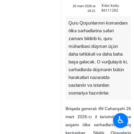
Xəbər kodu:
26 mart 2026 at
86111282
18:21
Quru Qoşunlarının komandanı
ölkə sərhədlərinə səfəri
zamanı bildirib ki, quru
müharibəsi düşmən üçün
daha təhlükəli və daha baha
başa gələcək. O vurğulayıb ki,
sərhədlərdə düşmənin bütün
hərəkətləri nəzarətdə
saxlanılır və istənilən
ssenariyə hazırdırlar.
Briqada generalı Əli Cahanşahi 26
mart 2026-cı il tarixində, cümə
♿︎
axşamı ölkə sərhədlərinə baxış
keçirərkən, Silahlı Qüvvələrin