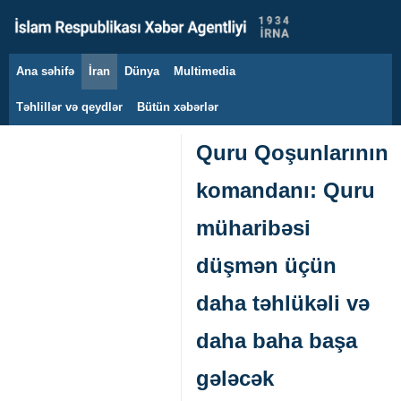
Ana səhifə
İran
Dünya
Multimedia
9 avqust 2026
Təhlillər və qeydlər
Bütün xəbərlər
Quru Qoşunlarının
komandanı: Quru
müharibəsi
düşmən üçün
daha təhlükəli və
daha baha başa
gələcək