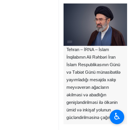
Tehran – İRNA – İslam
İnqilabının Ali Rəhbəri İran
İslam Respublikasının Günü
və Təbiət Günü münasibətilə
yayımladığı mesajda xalqı
meyvəverən ağacların
əkilməsi və abadlığın
genişləndirilməsi ilə ölkənin
ümid və inkişaf yolunun
♿︎
gücləndirilməsinə çağırıb.