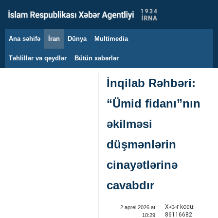
Ana səhifə
İran
Dünya
Multimedia
9 avqust 2026
Təhlillər və qeydlər
Bütün xəbərlər
İnqilab Rəhbəri:
“Ümid fidanı”nın
əkilməsi
düşmənlərin
cinayətlərinə
cavabdır
Xəbər kodu:
2 aprel 2026 at
86116682
10:29