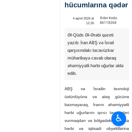
hücumlarına qədər
Xəbər kodu:
4 aprel 2026 at
86118268
12:26
Əl-Qüds Əl-Ərəbi qəzeti
yazıb: İran ABŞ və İsrail
qarşısındakı təcavüzkar
müharibəyə cavab olaraq
əhəmiyyətli hərbi uğurlar əldə
edib.
ABŞ və İsrailin texnoloji
üstünlüyünə və atəş gücünə
baxmayaraq, İranın əhəmiyyətli
hərbi uğurlarını qırıcı təyyarələri
♿︎
vurmaqdan və bölgədəki Amerika
hərbi və iqtisadi obyektlərinə