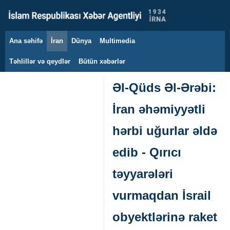
Ana səhifə
İran
Dünya
Multimedia
7 avqust 2026
Təhlillər və qeydlər
Bütün xəbərlər
Əl-Qüds Əl-Ərəbi:
İran əhəmiyyətli
hərbi uğurlar əldə
edib - Qırıcı
təyyarələri
vurmaqdan İsrail
obyektlərinə raket