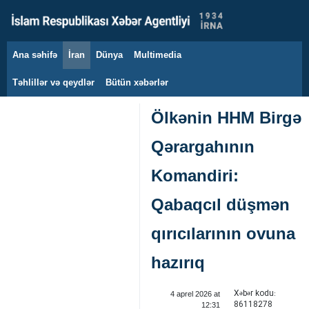
Ana səhifə
İran
Dünya
Multimedia
7 avqust 2026
Təhlillər və qeydlər
Bütün xəbərlər
Ölkənin HHM Birgə
Qərargahının
Komandiri:
Qabaqcıl düşmən
qırıcılarının ovuna
hazırıq
Xəbər kodu:
4 aprel 2026 at
86118278
12:31