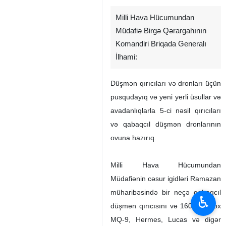
Milli Hava Hücumundan
Müdafiə Birgə Qərargahının
Komandiri Briqada Generalı
İlhami:
Düşmən qırıcıları və dronları üçün
pusqudayıq və yeni yerli üsullar və
avadanlıqlarla 5-ci nəsil qırıcıları
və qabaqcıl düşmən dronlarının
ovuna hazırıq.
Milli Hava Hücumundan
Müdafiənin cəsur igidləri Ramazan
müharibəsində bir neçə qabaqcıl
♿︎
düşmən qırıcısını və 160-dan çox
MQ-9, Hermes, Lucas və digər