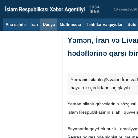
10 avqust 2026
Ana səhifə
İran
Dünya
Multimedia
Təhlillər və qeydlər
Bütün
Yəmən, İran və Liva
hədəflərinə qarşı bi
Yəmənin silahlı qüvvələri İran və
həyata keçirdiklərini açıqlayıb.
Yəmən silahlı qüvvələrinin sözçüsü 
İslam Respublikasının silahlı qüvvələ
Bəyanatda qeyd olunur ki, əməliyyat
Rəşraş bölgəsində sionist rejimə mə