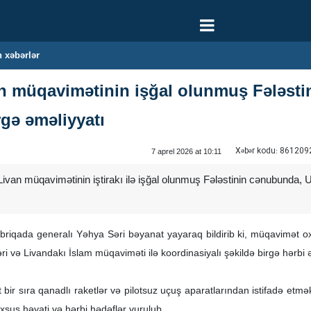
 xəbərlər
n müqavimətinin işğal olunmuş Fələsti
rgə əməliyyatı
Xəbər kodu:
861209
7 aprel 2026 at 10:11
 Livan müqavimətinin iştirakı ilə işğal olunmuş Fələstinin cənubunda,
briqada generalı Yəhya Səri bəyanat yayaraq bildirib ki, müqavimət oxu
ri və Livandakı İslam müqaviməti ilə koordinasiyalı şəkildə birgə hərbi 
 bir sıra qanadlı raketlər və pilotsuz uçuş aparatlarından istifadə etm
xsus həyati və hərbi hədəflər vurulub.