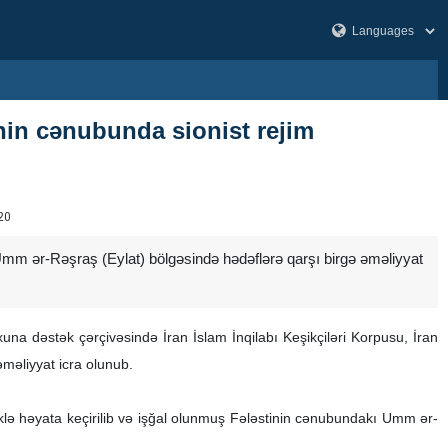
nin cənubunda sionist rejim
20
 Umm ər-Rəşraş (Eylat) bölgəsində hədəflərə qarşı birgə əməliyyat
na dəstək çərçivəsində İran İslam İnqilabı Keşikçiləri Korpusu, İran
əməliyyat icra olunub.
əklə həyata keçirilib və işğal olunmuş Fələstinin cənubundakı Umm ər-