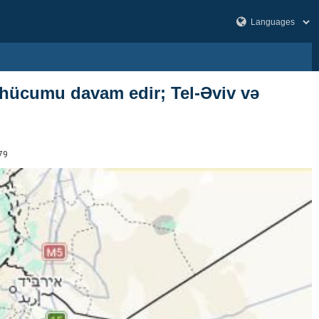
 hücumu davam edir; Tel-Əviv və
79