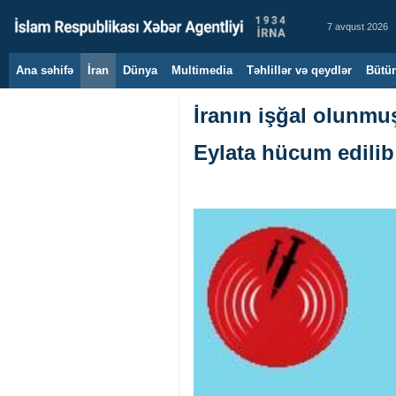
7 avqust 2026
Ana səhifə
İran
Dünya
Multimedia
Təhlillər və qeydlər
Bütün
İranın işğal olunmu
Eylata hücum edilib