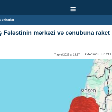
 xəbərlər
ş Fələstinin mərkəzi və cənubuna raket
Xəbər kodu:
861211
7 aprel 2026 at 13:17