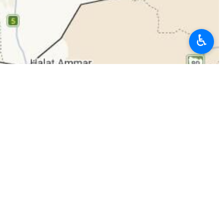
♿︎
irenlərinin eyni vaxtda Tel-Əviv, Eylat və müxtəlif ərazilərdə işə
ən Tel-Əvivin şimalındakı Bnei Brak və Ramat Haşaron ərazilərinə də
ini bildiriblər.
sində ən azı 10 nöqtəyə geniş ziyan vurub.