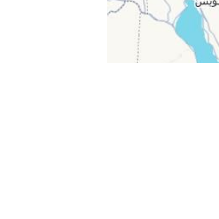
Sionist mediası İran raketlərinin 
salındığını bildirib; hücumlar Tel-
İvrit dilli mənbələr raketlərin Ey
dəydiyini açıqlayıb. Bəzi mənbələr h
Sionist mediasının məlumatına görə,