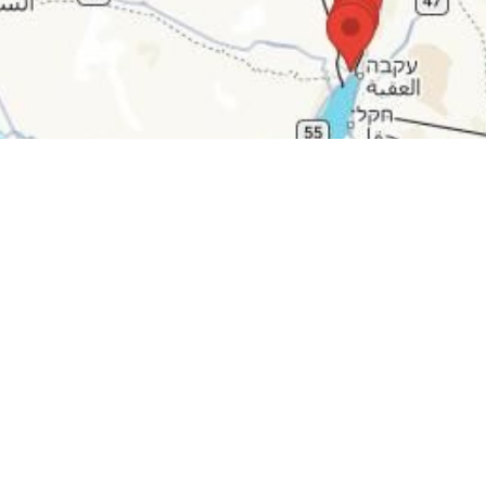
işğal olunmuş Fələstinin mərkəzi və cənubuna atıldığını və xəbərdarlıq s
Əvivin müxtəlif ərazilərində güclü partlayışlarla müşayiət olunub.
lata, eləcə də işğal olunmuş Fələstinin mərkəzi ərazilərinə, o cümləd
əmçinin Bnei Brak və Ramat Haşaronda da böyük partlayışların baş verdiy
 bu raketlərdən atılan qəlpələr işğal olunmuş Fələstinin mərkəzi hissə