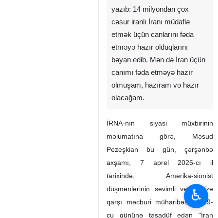
yazıb: 14 milyondan çox
cəsur iranlı İranı müdafiə
etmək üçün canlarını fəda
etməyə hazır olduqlarını
bəyan edib. Mən də İran üçün
canımı fəda etməyə hazır
olmuşam, hazıram və hazır
olacağam.
İRNA-nın siyasi müxbirinin
məlumatına görə, Məsud
Pezeşkian bu gün, çərşənbə
axşamı, 7 aprel 2026-cı il
tarixində, Amerika-sionist
düşmənlərinin sevimli vətənimizə
♿︎
qarşı məcburi müharibəsinin 39-
cu gününə təsadüf edən "İran