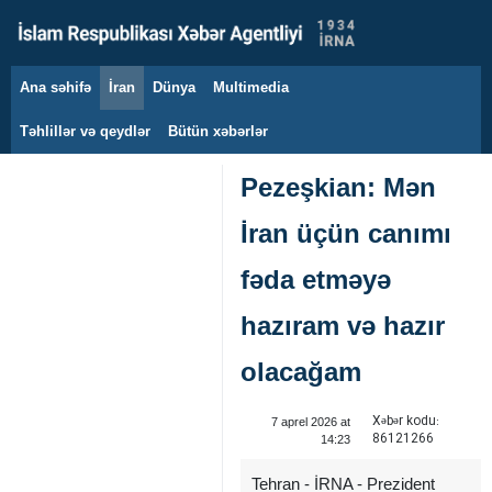
Ana səhifə
İran
Dünya
Multimedia
9 avqust 2026
Təhlillər və qeydlər
Bütün xəbərlər
Pezeşkian: Mən
İran üçün canımı
fəda etməyə
hazıram və hazır
olacağam
Xəbər kodu:
7 aprel 2026 at
86121266
14:23
Tehran - İRNA - Prezident