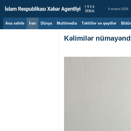
6 avqust 2026
Ana səhifə
İran
Dünya
Multimedia
Təhlillər və qeydlər
Bütün
Kəlimilər nümayəndə