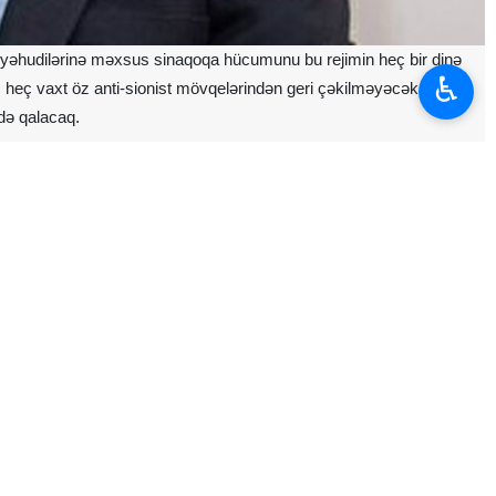
n yəhudilərinə məxsus sinaqoqa hücumunu bu rejimin heç bir dinə
♿︎
cması heç vaxt öz anti-sionist mövqelərindən geri çəkilməyəcək və
də qalacaq.
yib: sionist rejim daim Həzrət Musanın (ə) dininə uyğun hərəkət
 heç bir dinə və inanca bağlı deyil və yalnız sionistlərin cinayətkar
tindən azad olunmasını simvolizə edən bayram) təsadüf edib. Həmin
ini nümayiş etdirir.