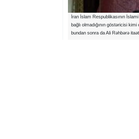
İran İslam Respublikasının İslam
bağlı olmadığının göstəricisi kimi 
bundan sonra da Ali Rəhbərə itaə
Humayun Sameh Yah Nəcəfabadi İRN
etdiyini iddia edir və özünü yəhudi
məqsədlərini həyata keçirir.
O əlavə edib: Hücum kəlimi icması
günlərdə kəlimilər bu bayramı qeyd e
İran
Din və Mədəniyyət
0 Persons