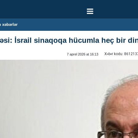
 xəbərlər
si: İsrail sinaqoqa hücumla heç bir din
Xəbər kodu:
861213
7 aprel 2026 at 16:13