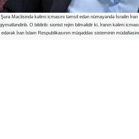
i Şura Məclisində kəlimi icmasını təmsil edən nümayəndə İsrailin İra
qiymətləndirib. O bildirib: sionist rejim bilməlidir ki, İranın kəlimi i
t edərək İran İslam Respublikasının müqəddəs sisteminin müdafiəsin
A-ya açıqlamasında Tehrandakı yəhudi sinaqoquna hücumla bağlı de
 kimi təqdim edir. Halbuki dünya ictimaiyyəti yaxşı bilir ki, bu rejim
nın bayram günlərinə — Pesax (yəhudilərin Misir fironlarının əsarə
dir və bu addım sionistlərin dərin kinini və dinə qarşı düşmən münasibət