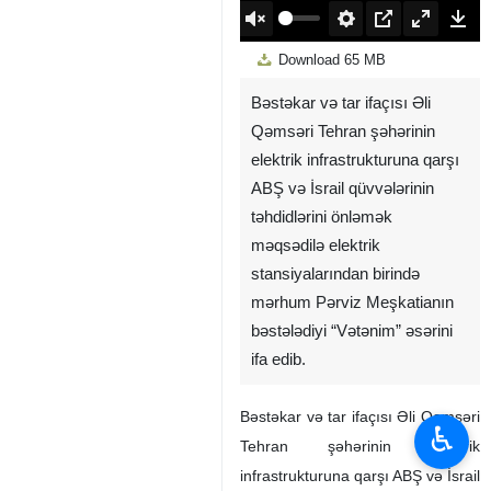
00:00
Play
Unmute
Settings
PIP
Enter
Down
Download
65 MB
fullscreen
Bəstəkar və tar ifaçısı Əli
Qəmsəri Tehran şəhərinin
elektrik infrastrukturuna qarşı
ABŞ və İsrail qüvvələrinin
təhdidlərini önləmək
məqsədilə elektrik
stansiyalarından birində
mərhum Pərviz Meşkatianın
bəstələdiyi “Vətənim” əsərini
ifa edib.
Bəstəkar və tar ifaçısı Əli Qəmsəri
♿︎
Tehran şəhərinin elektrik
infrastrukturuna qarşı ABŞ və İsrail