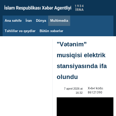
Ana səhifə
İran
Dünya
Multimedia
7 avqust 2026
Təhlillər və qeydlər
Bütün xəbərlər
"Vətənim”
musiqisi elektrik
stansiyasında ifa
olundu
Xəbər kodu:
7 aprel 2026 at
86121390
16:32