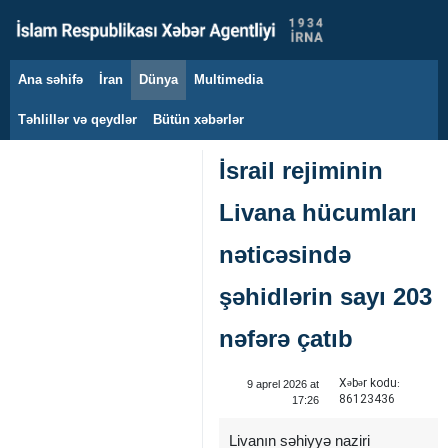
Ana səhifə
İran
Dünya
Multimedia
8 avqust 2026
Təhlillər və qeydlər
Bütün xəbərlər
İsrail rejiminin
Livana hücumları
nəticəsində
şəhidlərin sayı 203
nəfərə çatıb
Xəbər kodu:
9 aprel 2026 at
86123436
17:26
Livanın səhiyyə naziri