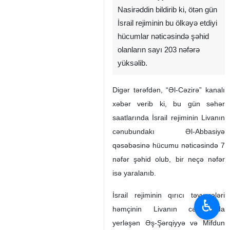
Nasirəddin bildirib ki, ötən gün
İsrail rejiminin bu ölkəyə etdiyi
hücumlar nəticəsində şəhid
olanların sayı 203 nəfərə
yüksəlib.
Digər tərəfdən, “Əl‑Cəzirə” kanalı
xəbər verib ki, bu gün səhər
saatlarında İsrail rejiminin Livanın
cənubundakı Əl‑Abbasiyə
qəsəbəsinə hücumu nəticəsində 7
nəfər şəhid olub, bir neçə nəfər
isə yaralanıb.
İsrail rejiminin qırıcı təyyarələri
♿︎
həmçinin Livanın cənubunda
yerləşən Əş‑Şərqiyyə və Mifdun