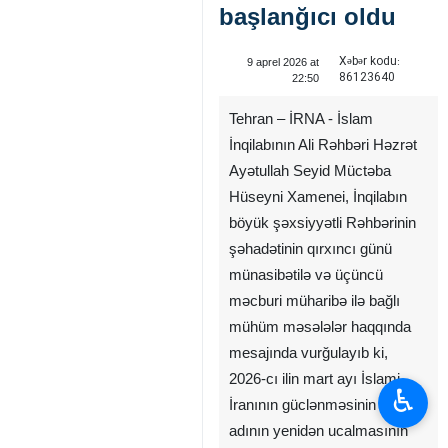
başlanğıcı oldu
Xəbər kodu:
9 aprel 2026 at
86123640
22:50
Tehran – İRNA - İslam
İnqilabının Ali Rəhbəri Həzrət
Ayətullah Seyid Müctəba
Hüseyni Xamenei, İnqilabın
böyük şəxsiyyətli Rəhbərinin
şəhadətinin qırxıncı günü
münasibətilə və üçüncü
məcburi müharibə ilə bağlı
mühüm məsələlər haqqında
mesajında vurğulayıb ki,
2026‑cı ilin mart ayı İslami
♿︎
İranının güclənməsinin və
adının yenidən ucalmasının