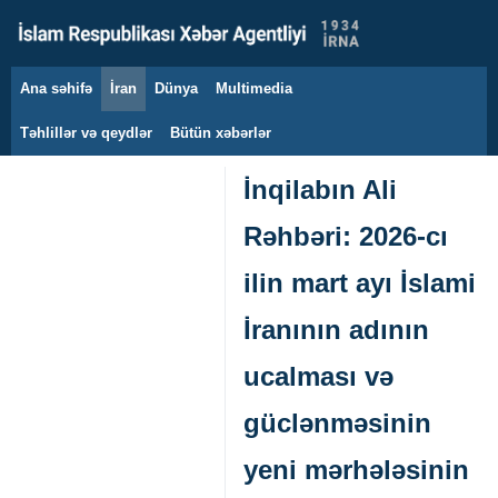
Ana səhifə
İran
Dünya
Multimedia
7 avqust 2026
Təhlillər və qeydlər
Bütün xəbərlər
İnqilabın Ali
Rəhbəri: 2026‑cı
ilin mart ayı İslami
İranının adının
ucalması və
güclənməsinin
yeni mərhələsinin