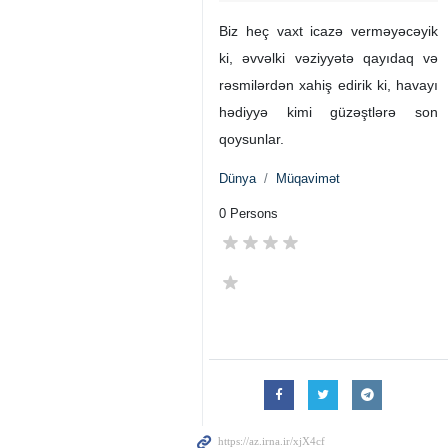
Biz heç vaxt icazə verməyəcəyik
ki, əvvəlki vəziyyətə qayıdaq və
rəsmilərdən xahiş edirik ki, havayı
hədiyyə kimi güzəştlərə son
qoysunlar.
Dünya
Müqavimət
0 Persons