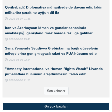
Qəribəbadi: Diplomatiya müharibədə də davam edir, lakin
müharibə şəraitinə uyğun dil ilə
2026-08-07 21:36
İran və Azərbaycan idman və gənclər sahəsində
əməkdaşlığı genişləndirmək barədə razılığa gəliblər
2026-08-07 19:41
Səna Yəməndə Səudiyyə Ərəbistanına bağlı qüvvələrin
mövqelərinə genişmiqyaslı raket və PUA hücumu edib
2026-08-06 22:24
"Amnesty International və Human Rights Watch" Livanda
jurnalistlərə hücumun araşdırılmasını tələb edib
2026-08-06 21:51
Son xəbərlər
Ən çox baxılan