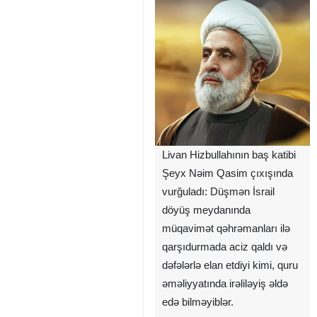
Livan Hizbullahının baş katibi
Şeyx Nəim Qasim çıxışında
vurğuladı: Düşmən İsrail
döyüş meydanında
müqavimət qəhrəmanları ilə
qarşıdurmada aciz qaldı və
dəfələrlə elan etdiyi kimi, quru
əməliyyatında irəliləyiş əldə
edə bilməyiblər.