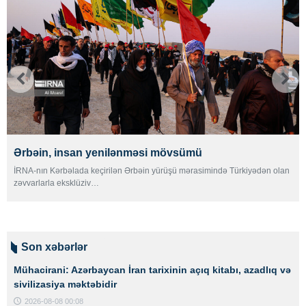
Ərbəin, insan yenilənməsi mövsümü
İRNA-nın Kərbəlada keçirilən Ərbəin yürüşü mərasimində Türkiyədən olan
zəvvarlarla eksklüziv…
Son xəbərlər
Mühacirani: Azərbaycan İran tarixinin açıq kitabı, azadlıq və
sivilizasiya məktəbidir
2026-08-08 00:08