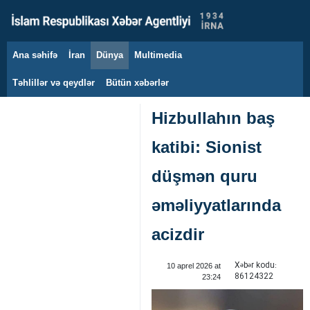
Ana səhifə
İran
Dünya
Multimedia
8 avqust 2026
Təhlillər və qeydlər
Bütün xəbərlər
Hizbullahın baş
katibi: Sionist
düşmən quru
əməliyyatlarında
acizdir
Xəbər kodu:
10 aprel 2026 at
86124322
23:24