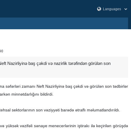
90
eft Nazirliyinə baş çəkdi və nazirlik tərəfindən görülən son
na səfərləri zamanı Neft Nazirliyinə baş çəkdi və görülən son tədbirlər
kən minnətdarlığını bildirdi.
sal sektorlarının son vəziyyəti barədə ətraflı məlumatlandırıldı.
 və yüksək vəzifəli sənaye menecerlərinin iştirakı ilə keçirilən görüşdə