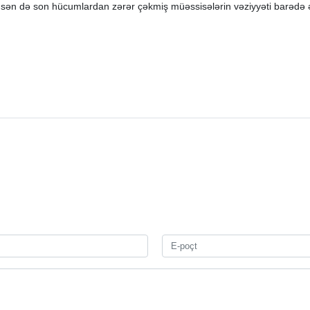
usən də son hücumlardan zərər çəkmiş müəssisələrin vəziyyəti barədə ət