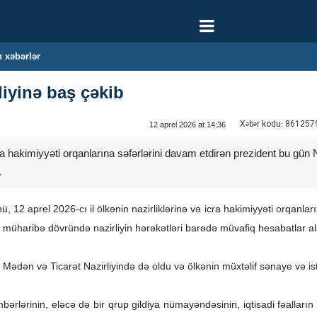
 xəbərlər
liyinə baş çəkib
Xəbər kodu:
861257
12 aprel 2026 at 14:36
ra hakimiyyəti orqanlarına səfərlərini davam etdirən prezident bu gün N
.
12 aprel 2026-cı il ölkənin nazirliklərinə və icra hakimiyyəti orqanları
müharibə dövründə nazirliyin hərəkətləri barədə müvafiq hesabatlar alar
dən və Ticarət Nazirliyində də oldu və ölkənin müxtəlif sənaye və isteh
əhbərlərinin, eləcə də bir qrup gildiya nümayəndəsinin, iqtisadi fəalların