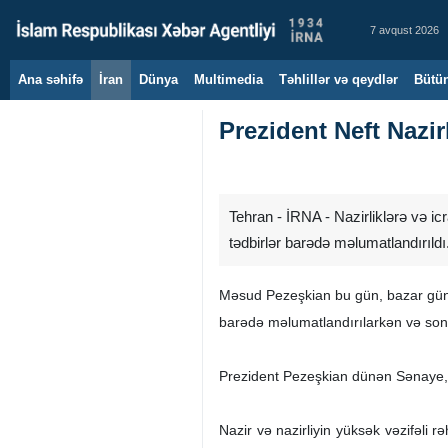
7 avqust 2026
Ana səhifə
İran
Dünya
Multimedia
Təhlillər və qeydlər
Bütün
Prezident Neft Nazir
Tehran - İRNA - Nazirliklərə və ic
tədbirlər barədə məlumatlandırıldı
Məsud Pezeşkian bu gün, bazar günü, 
barədə məlumatlandırılarkən və son 
Prezident Pezeşkian dünən Sənaye, Mə
Nazir və nazirliyin yüksək vəzifəli r