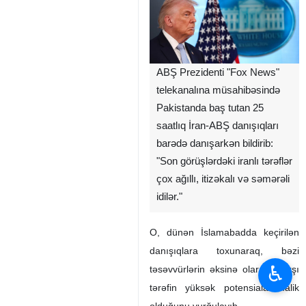
ABŞ Prezidenti "Fox News"
telekanalına müsahibəsində
Pakistanda baş tutan 25
saatlıq İran-ABŞ danışıqları
barədə danışarkən bildirib:
"Son görüşlərdəki iranlı tərəflər
çox ağıllı, itizəkalı və səmərəli
idilər."
O, dünən İslamabadda keçirilən
danışıqlara toxunaraq, bəzi
♿︎
təsəvvürlərin əksinə olaraq, qarşı
tərəfin yüksək potensiala malik