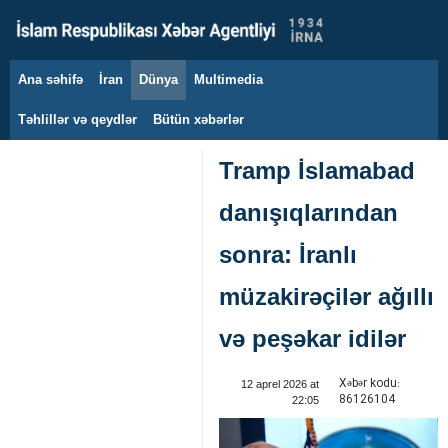
Ana səhifə
İran
Dünya
Multimedia
6 avqust 2026
Təhlillər və qeydlər
Bütün xəbərlər
Tramp İslamabad
danışıqlarından
sonra: İranlı
müzakirəçilər ağıllı
və peşəkar idilər
Xəbər kodu:
12 aprel 2026 at
86126104
22:05