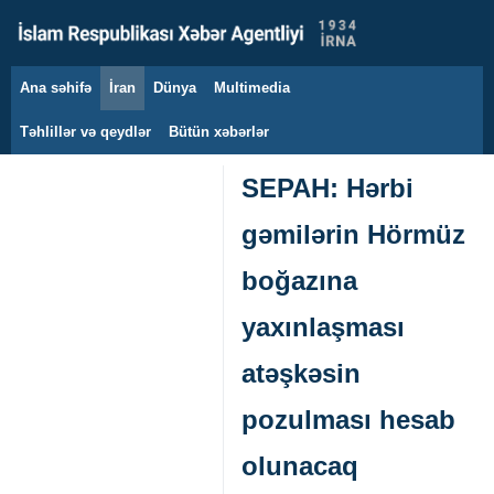
Ana səhifə
İran
Dünya
Multimedia
6 avqust 2026
Təhlillər və qeydlər
Bütün xəbərlər
SEPAH: Hərbi
gəmilərin Hörmüz
boğazına
yaxınlaşması
atəşkəsin
pozulması hesab
olunacaq