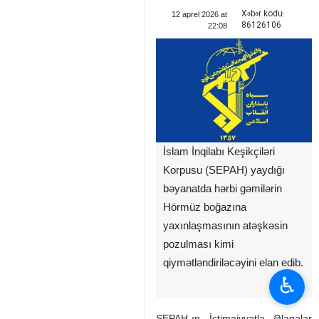
Xəbər kodu:
12 aprel 2026 at
86126106
22:08
İslam İnqilabı Keşikçiləri
Korpusu (SEPAH) yaydığı
bəyanatda hərbi gəmilərin
Hörmüz boğazına
yaxınlaşmasının atəşkəsin
pozulması kimi
qiymətləndiriləcəyini elan edib.
♿︎
SEPAH-ın İctimaiyyətlə Əlaqələr