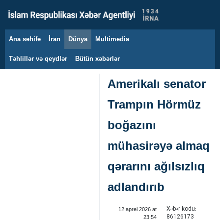
Ana səhifə
İran
Dünya
Multimedia
9 avqust 2026
Təhlillər və qeydlər
Bütün xəbərlər
Amerikalı senator
Trampın Hörmüz
boğazını
mühasirəyə almaq
qərarını ağılsızlıq
adlandırıb ‌
Xəbər kodu:
12 aprel 2026 at
86126173
23:54