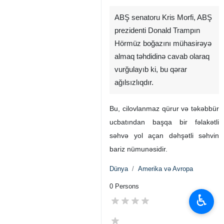
ABŞ senatoru Kris Morfi, ABŞ
prezidenti Donald Trampın
Hörmüz boğazını mühasirəyə
almaq təhdidinə cavab olaraq
vurğulayıb ki, bu qərar
ağılsızlıqdır. ‌
Bu, cilovlanmaz qürur və təkəbbür
ucbatından başqa bir fəlakətli
♿︎
səhvə yol açan dəhşətli səhvin
bariz nümunəsidir.