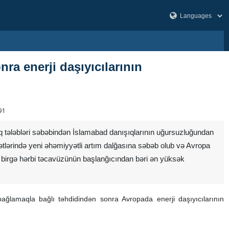
a enerji daşıyıcılarının
91