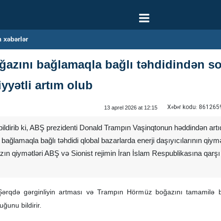
 xəbərlər
zını bağlamaqla bağlı təhdidindən sonr
yyətli artım olub
Xəbər kodu:
861265
13 aprel 2026 at 12:15