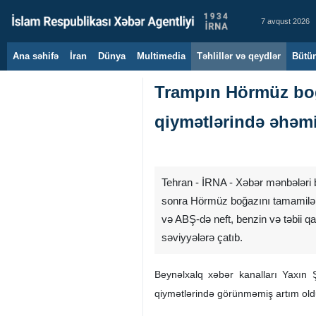
7 avqust 2026
Ana səhifə
İran
Dünya
Multimedia
Təhlillər və qeydlər
Bütün
Trampın Hörmüz boğa
qiymətlərində əhəmi