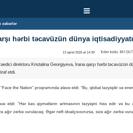
 xəbərlər
arşı hərbi təcavüzün dünya iqtisadiyyat
Xəbər kodu:
861267
13 aprel 2026 at 14:30
edici direktoru Kristalina Georgiyeva, İrana qarşı hərbi təcavüzün dün
iraf etdi.
ace the Nation” proqramında əlavə etdi: “Bu, qlobal təzyiqdir və enerji 
və etdi: “Hər kəs qiymətlərin artmasının təzyiqini hiss edir və bu ar
zə ağır zərbə vurulacaq. Əgər neft idxalçısısınızsa, sizə ağır zərbə vu