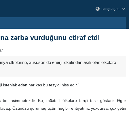
ına zərbə vurduğunu etiraf etdi
37
ya ölkələrinə, xüsusən də enerji idxalından asılı olan ölkələrə
istehlak edən hər kəs bu təzyiqi hiss edir.”
tım asimmetrikdir. Bu, müxtəlif ölkələrə fərqli təsir göstərir. Əgər
rulacaq. Özünüzü qorumaq üçün heç bir ehtiyatınız yoxdursa, çox çətin