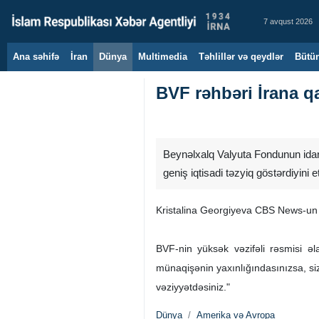
7 avqust 2026
Ana səhifə
İran
Dünya
Multimedia
Təhlillər və qeydlər
Bütün
BVF rəhbəri İrana q
Beynəlxalq Valyuta Fondunun idarə
geniş iqtisadi təzyiq göstərdiyini et
Kristalina Georgiyeva CBS News-un “F
BVF-nin yüksək vəzifəli rəsmisi əla
münaqişənin yaxınlığındasınızsa, si
vəziyyətdəsiniz."
Dünya
Amerika və Avropa