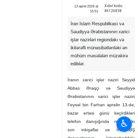
Xəbər kodu:
13 aprel 2026 at
86126838
15:51
İran İslam Respublikası və
Səudiyyə Ərəbistanının xarici
işlər nazirləri regiondakı və
ikitərəfli münasibətlərdəki ən
mühüm məsələləri müzakirə
ediblər.
İranın xarici işlər naziri Seyyid
Abbas Əraqçi və Səudiyyə
Ərəbistanının xarici işlər naziri
Feysəl bin Fərhan aprelin 13‑də,
bazar ertəsi günü keçirdikləri
♿︎
telefon danışığında regiondakı
son inkişaflar və İran–ABŞ