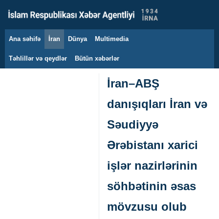
Ana səhifə
İran
Dünya
Multimedia
6 avqust 2026
Təhlillər və qeydlər
Bütün xəbərlər
İran–ABŞ
danışıqları İran və
Səudiyyə
Ərəbistanı xarici
işlər nazirlərinin
söhbətinin əsas
mövzusu olub