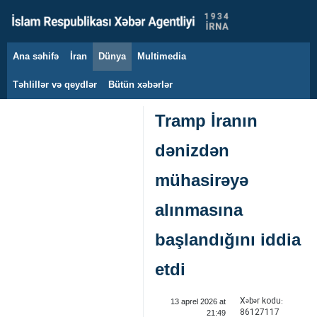
Ana səhifə
İran
Dünya
Multimedia
8 avqust 2026
Təhlillər və qeydlər
Bütün xəbərlər
Tramp İranın
dənizdən
mühasirəyə
alınmasına
başlandığını iddia
etdi
Xəbər kodu:
13 aprel 2026 at
86127117
21:49