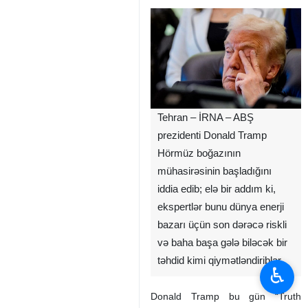
Tehran – İRNA – ABŞ
prezidenti Donald Tramp
Hörmüz boğazının
mühasirəsinin başladığını
iddia edib; elə bir addım ki,
ekspertlər bunu dünya enerji
bazarı üçün son dərəcə riskli
və baha başa gələ biləcək bir
təhdid kimi qiymətləndiriblər.
♿︎
Donald Tramp bu gün “Truth