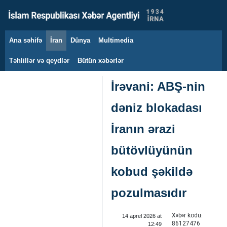
Ana səhifə
İran
Dünya
Multimedia
6 avqust 2026
Təhlillər və qeydlər
Bütün xəbərlər
İrəvani: ABŞ-nin
dəniz blokadası
İranın ərazi
bütövlüyünün
kobud şəkildə
pozulmasıdır
Xəbər kodu:
14 aprel 2026 at
86127476
12:49