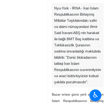
Nyu-York - İRNA - İran İslam
Respublikasının Birləşmiş
Millətlər Təşkilatındakı səfiri
və daimi nümayəndəsi Əmir
Səid İrəvani ABŞ-nin hərəkəti
ilə bağlı BMT Baş katibinə və
Təhlükəsizlik Şurasının
sədrinə ünvanladığı məktubda
bildirib: "Dəniz blokadasının
tətbiqi İran İslam
Respublikasının suverenliyinin
və ərazi bütövlüyünün kobud
şəkildə pozulmasıdır".
♿︎
Bazar ertəsi günü yerli vaxtla İran
İslam Respublikasının Birləşmiş