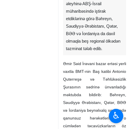
əleyhinə ABŞ-İsrail
müharibəsində iştirak
etdiklərinə görə Bəhreyn,
Səudiyyə Ərəbistanı, Qətər,
BƏƏ və İordaniya da daxil
olmaqla beş regional ölkədən
təzminat tələb edib.
Əmir Səid İrəvani bazar ertəsi yerli
vaxtla BMT-nin Baş katibi Antonio
Quterreşə və Təhlükəsizlik
Şurasının sədrinə ünvanladığı
məktubda bildirib: Bəhreyn,
Səudiyyə Ərəbistanı, Qətər, BƏƏ
və İordaniya beynəlxalq səviyyədə
♿︎
qanunsuz hərəkətlərinə, o
cümlədən təcavüzkarların öz