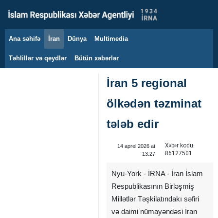
Ana səhifə
İran
Dünya
Multimedia
8 avqust 2026
Təhlillər və qeydlər
Bütün xəbərlər
İran 5 regional
ölkədən təzminat
tələb edir
Xəbər kodu:
14 aprel 2026 at
86127501
13:27
Nyu-York - İRNA - İran İslam
Respublikasının Birləşmiş
Millətlər Təşkilatındakı səfiri
və daimi nümayəndəsi İran