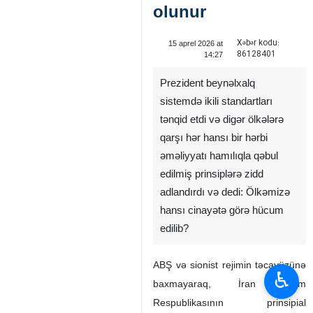
olunur
Xəbər kodu:
15 aprel 2026 at
86128401
14:27
Prezident beynəlxalq
sistemdə ikili standartları
tənqid etdi və digər ölkələrə
qarşı hər hansı bir hərbi
əməliyyatı hamılıqla qəbul
edilmiş prinsiplərə zidd
adlandırdı və dedi: Ölkəmizə
hansı cinayətə görə hücum
edilib?
ABŞ və sionist rejimin təcavüzünə
♿︎
baxmayaraq, İran İslam
Respublikasının prinsipial