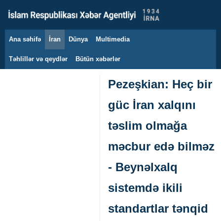
Ana səhifə
İran
Dünya
Multimedia
9 avqust 2026
Təhlillər və qeydlər
Bütün xəbərlər
Pezeşkian: Heç bir
güc İran xalqını
təslim olmağa
məcbur edə bilməz
- Beynəlxalq
sistemdə ikili
standartlar tənqid