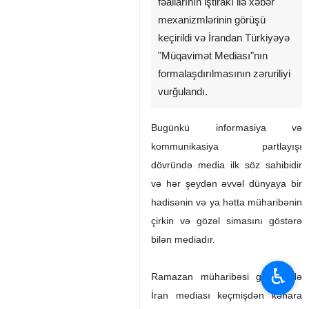
fəallarının iştirakı ilə xəbər
mexanizmlərinin görüşü
keçirildi və İrandan Türkiyəyə
"Müqavimət Mediası"nın
formalaşdırılmasının zəruriliyi
vurğulandı.
Bugünkü informasiya və
kommunikasiya partlayışı
dövründə media ilk söz sahibidir
və hər şeydən əvvəl dünyaya bir
hadisənin və ya hətta müharibənin
çirkin və gözəl simasını göstərə
bilən mediadır.
♿︎
Ramazan müharibəsi günlərində
İran mediası keçmişdən kənara