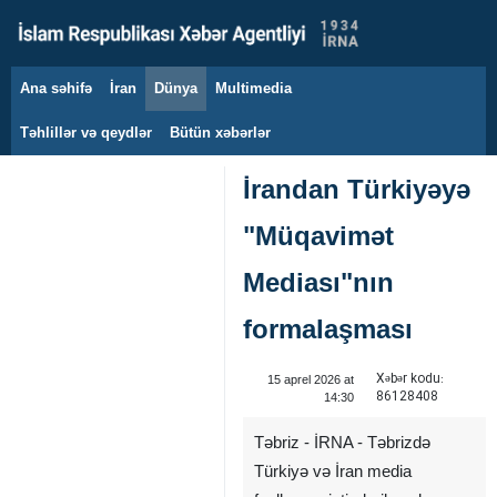
Ana səhifə
İran
Dünya
Multimedia
7 avqust 2026
Təhlillər və qeydlər
Bütün xəbərlər
İrandan Türkiyəyə
"Müqavimət
Mediası"nın
formalaşması
Xəbər kodu:
15 aprel 2026 at
86128408
14:30
Təbriz - İRNA - Təbrizdə
Türkiyə və İran media