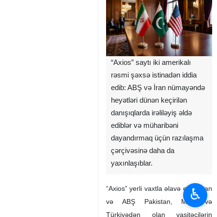
“Axios” saytı iki amerikalı
rəsmi şəxsə istinadən iddia
edib: ABŞ və İran nümayəndə
heyətləri dünən keçirilən
danışıqlarda irəliləyiş əldə
ediblər və müharibəni
dayandırmaq üçün razılaşma
çərçivəsinə daha da
yaxınlaşıblar.
“Axios” yerli vaxtla əlavə edib: İran
♿︎
və ABŞ Pakistan, Misir və
Türkiyədən olan vasitəçilərin