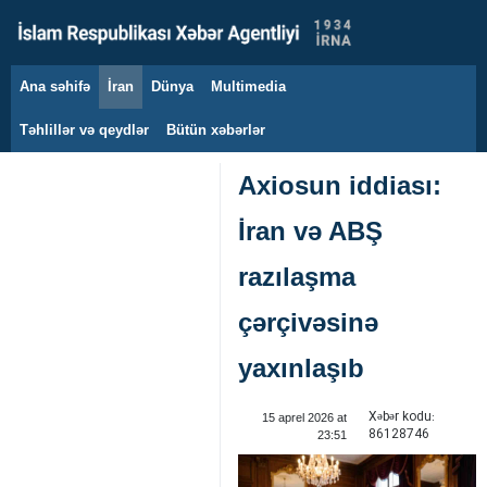
Ana səhifə
İran
Dünya
Multimedia
6 avqust 2026
Təhlillər və qeydlər
Bütün xəbərlər
Axiosun iddiası:
İran və ABŞ
razılaşma
çərçivəsinə
yaxınlaşıb
Xəbər kodu:
15 aprel 2026 at
86128746
23:51