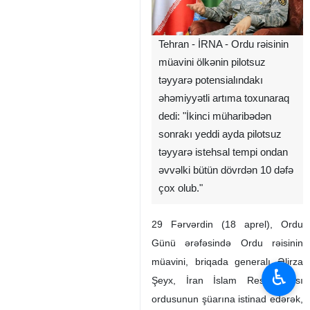
Tehran - İRNA - Ordu rəisinin
müavini ölkənin pilotsuz
təyyarə potensialındakı
əhəmiyyətli artıma toxunaraq
dedi: "İkinci müharibədən
sonrakı yeddi ayda pilotsuz
təyyarə istehsal tempi ondan
əvvəlki bütün dövrdən 10 dəfə
çox olub."
29 Fərvərdin (18 aprel), Ordu
Günü ərəfəsində Ordu rəisinin
müavini, briqada generalı Əlirza
♿︎
Şeyx, İran İslam Respublikası
ordusunun şüarına istinad edərək,