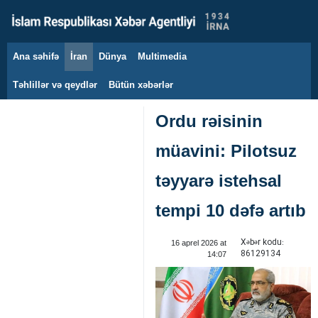
Ana səhifə
İran
Dünya
Multimedia
8 avqust 2026
Təhlillər və qeydlər
Bütün xəbərlər
Ordu rəisinin
müavini: Pilotsuz
təyyarə istehsal
tempi 10 dəfə artıb
Xəbər kodu:
16 aprel 2026 at
86129134
14:07