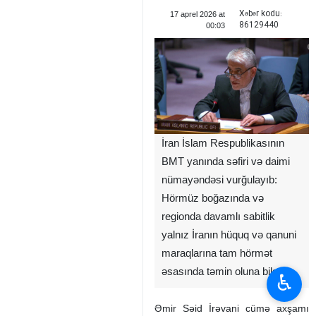
Xəbər kodu:
17 aprel 2026 at
86129440
00:03
İran İslam Respublikasının
BMT yanında səfiri və daimi
nümayəndəsi vurğulayıb:
Hörmüz boğazında və
regionda davamlı sabitlik
yalnız İranın hüquq və qanuni
maraqlarına tam hörmət
əsasında təmin oluna bilər.
♿︎
Əmir Səid İrəvani cümə axşamı