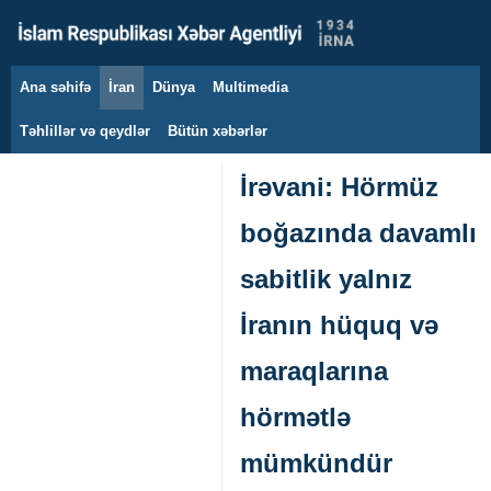
Ana səhifə
İran
Dünya
Multimedia
7 avqust 2026
Təhlillər və qeydlər
Bütün xəbərlər
İrəvani: Hörmüz
boğazında davamlı
sabitlik yalnız
İranın hüquq və
maraqlarına
hörmətlə
mümkündür