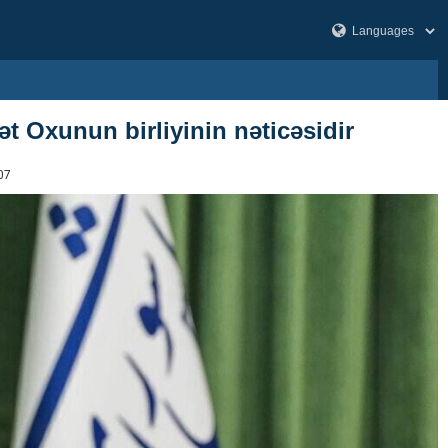
t Oxunun birliyinin nəticəsidir
07