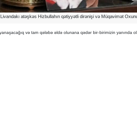
ki, Livandakı atəşkəs Hizbullahın qətiyyətli dirənişi və Müqavimət Oxu
 yanaşacağıq və tam qələbə əldə olunana qədər bir‑birimizin yanında o