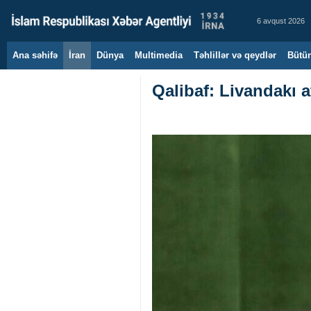
6 avqust 2026
Ana səhifə
İran
Dünya
Multimedia
Təhlillər və qeydlər
Bütün
Qalibaf: Livandakı 