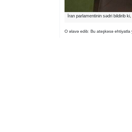
İran parlamentinin sədri bildirib 
O əlavə edib: Bu atəşkəsə ehtiyatla
İran
Siyasi
0 Persons
Sizin rəyiniz