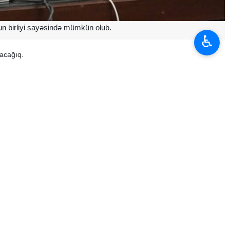
nun birliyi sayəsində mümkün olub.
♿︎
lacağıq.