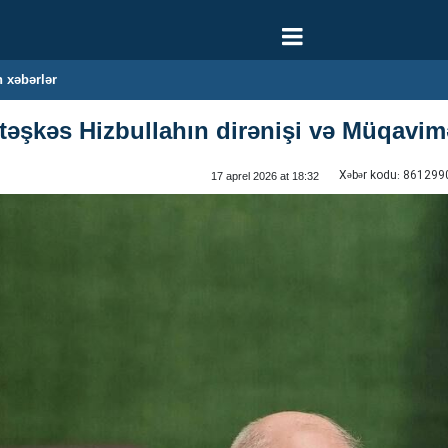
 xəbərlər
atəşkəs Hizbullahın dirənişi və Müqavimə
Xəbər kodu:
861299
17 aprel 2026 at 18:32