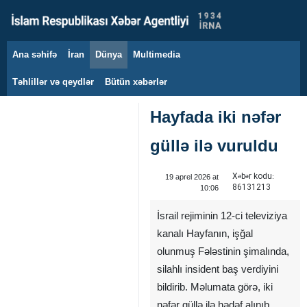
Ana səhifə
İran
Dünya
Multimedia
7 avqust 2026
Təhlillər və qeydlər
Bütün xəbərlər
Hayfada iki nəfər
güllə ilə vuruldu
Xəbər kodu:
19 aprel 2026 at
86131213
10:06
İsrail rejiminin 12-ci televiziya
kanalı Hayfanın, işğal
olunmuş Fələstinin şimalında,
silahlı insident baş verdiyini
bildirib. Məlumata görə, iki
nəfər güllə ilə hədəf alınıb.