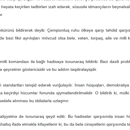
a həyata keçirilən tədbirləri izah edərək, xüsusilə idmançıların beynəlx
r.
kkürünü bildirərək deyib: Çempionluq ruhu ölkəyə qarşı təhdid qarşısı
də bəzi fikir ayrılıqları mövcud olsa belə, vətən, torpaq, ailə və mi
 milli komandası ilə bağlı hadisəyə toxunaraq bildirib: Bəzi daxili pr
 və qeyrətinin göstəricisidir və bu addım təqdirəlayiqdir.
i standartları tənqid edərək vurğulayıb: İnsan hüquqları, demokratiya
 keçirdiyi hücumlar fonunda qiymətləndirilməlidir. O bildirib ki, mülk
dəfə alınması bu iddialarla uzlaşmır.
aliyyətinə də toxunaraq qeyd edib: Bu hadisələr qarşısında insan hüq
tlıq ifadə etməklə kifayətlənir ki, bu da belə cinayətlərin qarşısında təs