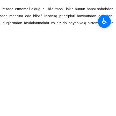
 istifadə etməməli olduğunu bildirməsi, lakin bunun hansı səbəbdən
ndan məhrum edə bilər? İnsanlıq prinsipləri baxımından dinindən,
♿︎
hüquqlarından faydalanmalıdır və biz də beynəlxalq sistemdə bütün
unması düzgün deyil. “Biz sülhpərvərik və gördüyümüz işlər legitim
nü müdafiə edir”, – deyə Prezident bildirib.