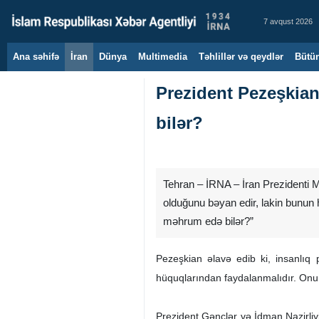
7 avqust 2026
Ana səhifə
İran
Dünya
Multimedia
Təhlillər və qeydlər
Bütün
Prezident Pezeşkian
bilər?
Tehran – İRNA – İran Prezidenti M
olduğunu bəyan edir, lakin bunun 
məhrum edə bilər?”
Pezeşkian əlavə edib ki, insanlıq
hüquqlarından faydalanmalıdır. Onun
Prezident Gənclər və İdman Nazirliyi