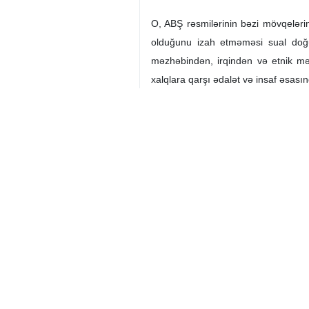
O, ABŞ rəsmilərinin bəzi mövqeləri
olduğunu izah etməməsi sual doğur
məzhəbindən, irqindən və etnik mə
xalqlara qarşı ədalət və insaf əsasın
O, İranın sülh yönümlü siyasətini 
özünümüdafiədir. Necə ki, hər bir in
İran
Siyasi
0 Persons