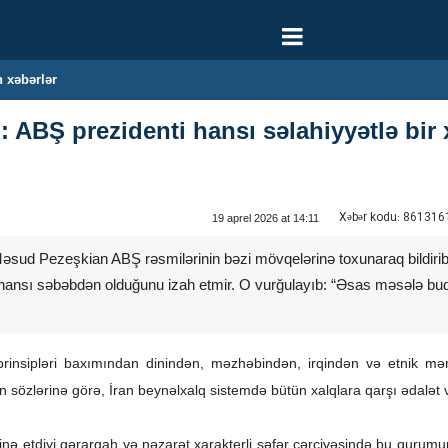
 xəbərlər
: ABŞ prezidenti hansı səlahiyyətlə bi
Xəbər kodu:
861316
19 aprel 2026 at 14:11
əsud Pezeşkian ABŞ rəsmilərinin bəzi mövqelərinə toxunaraq bildirib
hansı səbəbdən olduğunu izah etmir. O vurğulayıb: “Əsas məsələ budur
 prinsipləri baxımından dinindən, məzhəbindən, irqindən və etnik m
 sözlərinə görə, İran beynəlxalq sistemdə bütün xalqlara qarşı ədalət v
nə etdiyi qərargah və nəzarət xarakterli səfər çərçivəsində bu qurumun