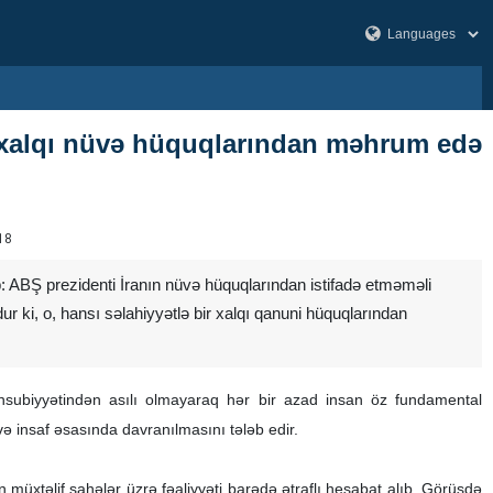
r xalqı nüvə hüquqlarından məhrum edə
18
: ABŞ prezidenti İranın nüvə hüquqlarından istifadə etməməli
 ki, o, hansı səlahiyyətlə bir xalqı qanuni hüquqlarından
ənsubiyyətindən asılı olmayaraq hər bir azad insan öz fundamental
ə insaf əsasında davranılmasını tələb edir.
 müxtəlif sahələr üzrə fəaliyyəti barədə ətraflı hesabat alıb. Görüşdə