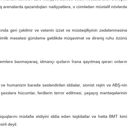
alq arenalarda qazandıqları nailiyyətlərə, o cümlədən müxtəlif növlərdə
nda geri çəkilmir və vətənin izzət və müstəqilliyinin zədələnməsinə
lli kimlik məsələsi gündəmə gəldikdə müqavimət və dirəniş ruhu özünü
oblemlərə baxmayaraq, idmançı qızların İrana qayıtmaq qərarı onların
 və humanizm barədə səsləndirilən iddialar, sionist rejim və ABŞ-nin
i şəxslərə hücumlar, fərdlərin terror edilməsi, yaşayış məntəqələrinin
uqlarını müdafiə etdiyini iddia edən təşkilatlar və hətta BMT kimi
irli deyil.