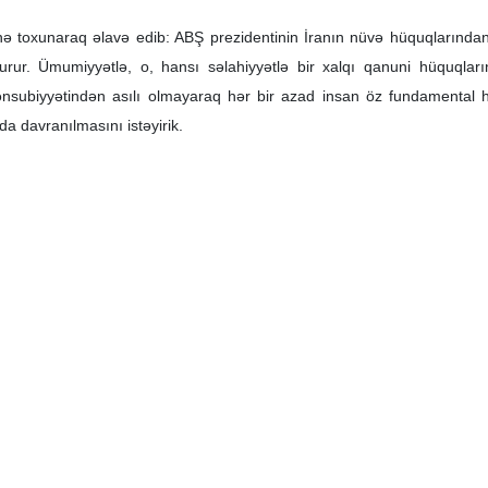
nə toxunaraq əlavə edib: ABŞ prezidentinin İranın nüvə hüquqlarından
ur. Ümumiyyətlə, o, hansı səlahiyyətlə bir xalqı qanuni hüquqları
nsubiyyətindən asılı olmayaraq hər bir azad insan öz fundamental 
da davranılmasını istəyirik.
vurğulayaraq əlavə edib: Ölkənin müharibə tərəfdarı kimi təqdim ol
san hücuma qarşı reaksiya verir, bir xalq da hücuma məruz qaldıqda özü