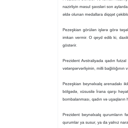
nazirliyin məsul şəxsləri son aylard
əldə olunan medallara diqqət çəkiblə
Pezeşkian görülən işlərə görə təşə
imkan vermir. O qeyd edib ki, daxil
göstərir.
Prezident Avstraliyada qadın futzal
vətənpərvərliyinin, milli bağlılığının
Pezeşkian beynəlxalq arenadakı ikil
bölgədə, xüsusilə İrana qarşı həyata
bombalanması, qadın və uşaqların hə
Prezident beynəlxalq qurumların fə
qurumlar ya susur, ya da yalnız naraha