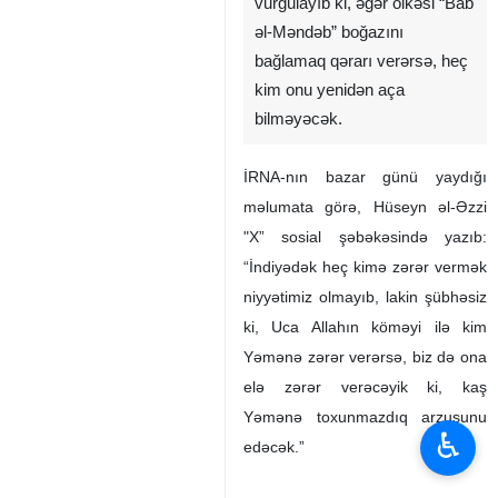
vurğulayıb ki, əgər ölkəsi “Bab
əl-Məndəb” boğazını
bağlamaq qərarı verərsə, heç
kim onu yenidən aça
bilməyəcək.
İRNA-nın bazar günü yaydığı
məlumata görə, Hüseyn əl-Əzzi
"X” sosial şəbəkəsində yazıb:
“İndiyədək heç kimə zərər vermək
niyyətimiz olmayıb, lakin şübhəsiz
ki, Uca Allahın köməyi ilə kim
Yəmənə zərər verərsə, biz də ona
elə zərər verəcəyik ki, kaş
Yəmənə toxunmazdıq arzusunu
♿︎
edəcək.”