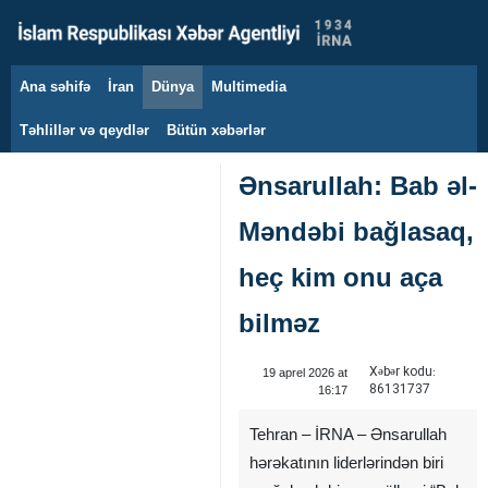
Ana səhifə
İran
Dünya
Multimedia
9 avqust 2026
Təhlillər və qeydlər
Bütün xəbərlər
Ənsarullah: Bab əl-
Məndəbi bağlasaq,
heç kim onu aça
bilməz
Xəbər kodu:
19 aprel 2026 at
86131737
16:17
Tehran – İRNA – Ənsarullah
hərəkatının liderlərindən biri