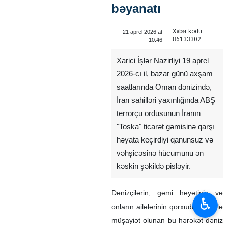
bəyanatı
Xəbər kodu:
21 aprel 2026 at
86133302
10:46
Xarici İşlər Nazirliyi 19 aprel
2026-cı il, bazar günü axşam
saatlarında Oman dənizində,
İran sahilləri yaxınlığında ABŞ
terrorçu ordusunun İranın
"Toska" ticarət gəmisinə qarşı
həyata keçirdiyi qanunsuz və
vəhşicəsinə hücumunu ən
kəskin şəkildə pisləyir.
Dənizçilərin, gəmi heyətinin və
♿︎
onların ailələrinin qorxudulması ilə
müşayiət olunan bu hərəkət dəniz