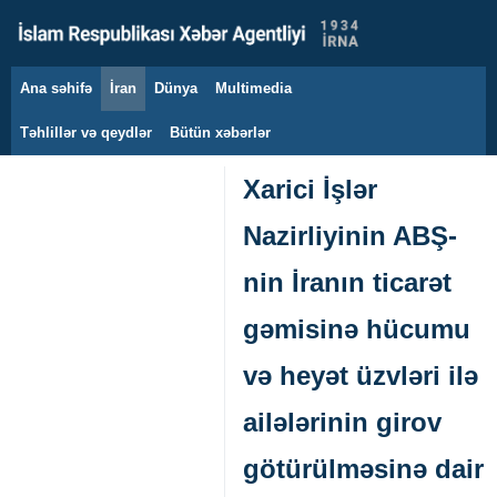
Ana səhifə
İran
Dünya
Multimedia
7 avqust 2026
Təhlillər və qeydlər
Bütün xəbərlər
Xarici İşlər
Nazirliyinin ABŞ-
nin İranın ticarət
gəmisinə hücumu
və heyət üzvləri ilə
ailələrinin girov
götürülməsinə dair