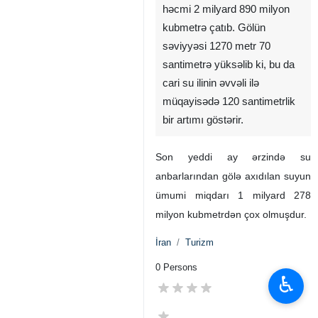
həcmi 2 milyard 890 milyon
kubmetrə çatıb. Gölün
səviyyəsi 1270 metr 70
santimetrə yüksəlib ki, bu da
cari su ilinin əvvəli ilə
müqayisədə 120 santimetrlik
bir artımı göstərir.
Son yeddi ay ərzində su
anbarlarından gölə axıdılan suyun
ümumi miqdarı 1 milyard 278
milyon kubmetrdən çox olmuşdur.
İran
Turizm
0 Persons
♿︎