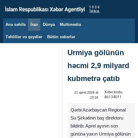
Ana səhifə
İran
Dünya
Multimedia
8 avqust 2026
Təhlillər və qeydlər
Bütün xəbərlər
Urmiya gölünün
həcmi 2,9 milyard
kubmetrə çatıb ‌
Xəbər kodu:
21 aprel 2026 at
86134011
23:16
Qərbi Azərbaycan Regional
Su Şirkətinin baş direktoru
bildirib: Aprel ayının son
gününə yaxın Urmiya gölünün