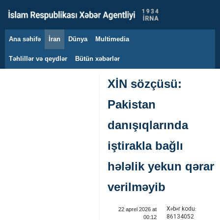
Ana səhifə
İran
Dünya
Multimedia
7 avqust 2026
Təhlillər və qeydlər
Bütün xəbərlər
XİN sözçüsü:
Pakistan
danışıqlarında
iştirakla bağlı
hələlik yekun qərar
verilməyib ‌
Xəbər kodu:
22 aprel 2026 at
86134052
00:12