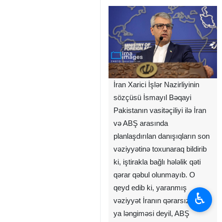
İran Xarici İşlər Nazirliyinin
sözçüsü İsmayıl Bəqayi
Pakistanın vasitəçiliyi ilə İran
və ABŞ arasında
planlaşdırılan danışıqların son
vəziyyətinə toxunaraq bildirib
ki, iştirakla bağlı hələlik qəti
qərar qəbul olunmayıb. O
qeyd edib ki, yaranmış
♿︎
vəziyyət İranın qərarsızlığı və
ya ləngiməsi deyil, ABŞ