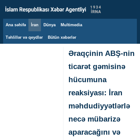
Ana səhifə
İran
Dünya
Multimedia
7 avqust 2026
Təhlillər və qeydlər
Bütün xəbərlər
Əraqçinin ABŞ-nin
ticarət gəmisinə
hücumuna
reaksiyası: İran
məhdudiyyətlərlə
necə mübarizə
aparacağını və