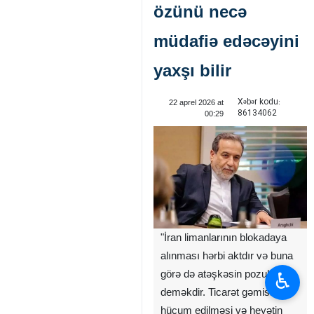
özünü necə
müdafiə edəcəyini
yaxşı bilir
Xəbər kodu:
22 aprel 2026 at
86134062
00:29
"İran limanlarının blokadaya
alınması hərbi aktdır və buna
♿︎
görə də atəşkəsin pozulması
deməkdir. Ticarət gəmisinə
hücum edilməsi və heyətin