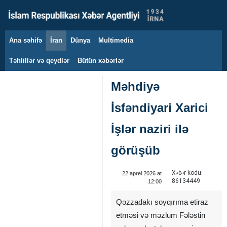
Ana səhifə
İran
Dünya
Multimedia
9 avqust 2026
Təhlillər və qeydlər
Bütün xəbərlər
Məhdiyə
İsfəndiyari Xarici
İşlər naziri ilə
görüşüb
Xəbər kodu:
22 aprel 2026 at
86134449
12:00
Qəzzadakı soyqırıma etiraz
etməsi və məzlum Fələstin