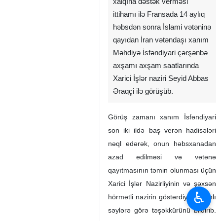
xalqına dəstək verməsi
ittihamı ilə Fransada 14 aylıq
həbsdən sonra İslami vətəninə
qayıdan İran vətəndaşı xanım
Məhdiyə İsfəndiyari çərşənbə
axşamı axşam saatlarında
Xarici İşlər naziri Seyid Abbas
Əraqçi ilə görüşüb. ‌
Görüş zamanı xanım İsfəndiyari
son iki ildə baş verən hadisələri
nəql edərək, onun həbsxanadan
azad edilməsi və vətənə
qayıtmasının təmin olunması üçün
Xarici İşlər Nazirliyinin və şəxsən
♿︎
hörmətli nazirin göstərdiyi davamlı
səylərə görə təşəkkürünü bildirib.