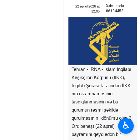
Xəbər kodu:
22 aprel 2026 at
86134453
12:05
Tehran - İRNA - İslam İnqilabı
Keşikçiləri Korpusu (İİKK),
İnqilab Şurası tərəfindən İİKK-
nın nizamnaməsinin
təsdiqlənməsinin və bu
qurumun rəsmi şəkildə
qurulmasının ildönümü olan 2
♿︎
Ordibeheşt (22 aprel)
bayramını qeyd edən bir