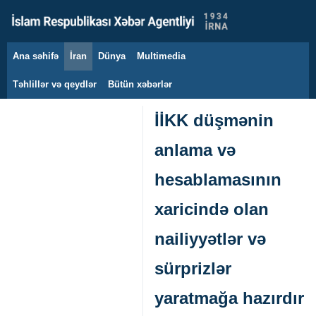
Ana səhifə
İran
Dünya
Multimedia
6 avqust 2026
Təhlillər və qeydlər
Bütün xəbərlər
İİKK düşmənin
anlama və
hesablamasının
xaricində olan
nailiyyətlər və
sürprizlər
yaratmağa hazırdır