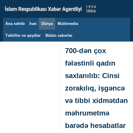
Ana səhifə
İran
Dünya
Multimedia
6 avqust 2026
Təhlillər və qeydlər
Bütün xəbərlər
700-dən çox
fələstinli qadın
saxlanılıb: Cinsi
zorakılıq, işgəncə
və tibbi xidmətdən
məhrumetmə
barədə hesabatlar