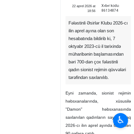
Xəbər kodu:
22 aprel 2026 at
86134874
18:56
Fələstinli Əsirlər Klubu 2026-cı
ilin aprel ayına olan son
hesabatında bildirib ki, 7
oktyabr 2023-cü il tarixində
müharibənin başlamasından
bəri 700-dən çox fələstinli
qadın sionist rejimin qüvvələri
tərəfindən saxlanılıb.
Eyni zamanda, sionist rejimin
həbsxanalarında, xüsusilə
"Damon" həbsxanasında
♿︎
saxlanılan qadınların sayı artaraq
2026-cı ilın aprel ayında təxminən
90 nəfərə çatıb.