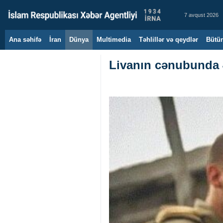
7 avqust 2026
Ana səhifə
İran
Dünya
Multimedia
Təhlillər və qeydlər
Bütün
Livanın cənubunda 45