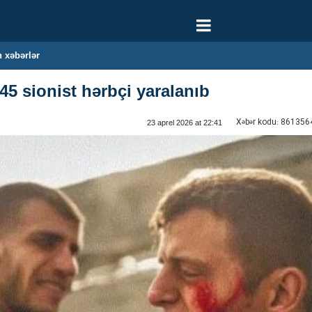
 xəbərlər
 sionist hərbçi yaralanıb ‌
Xəbər kodu:
861356
23 aprel 2026 at 22:41