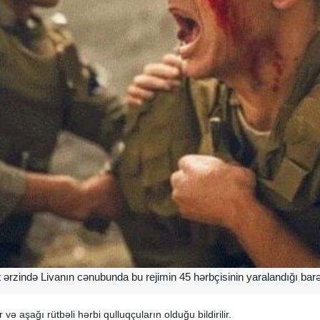
t ərzində Livanın cənubunda bu rejimin 45 hərbçisinin yaralandığı ba
və aşağı rütbəli hərbi qulluqçuların olduğu bildirilir.