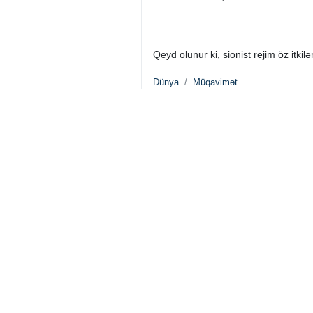
Qeyd olunur ki, sionist rejim öz itkil
Dünya
Müqavimət
0 Persons
Sizin rəyiniz